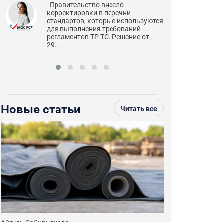
работающих 
Правительство внесло
корректировки в перечни
Орг
стандартов, которые используются
сбо
для выполнения требований
пер
регламентов ТР ТС. Решение от
раз
29...
опас
Новые статьи
Читать все