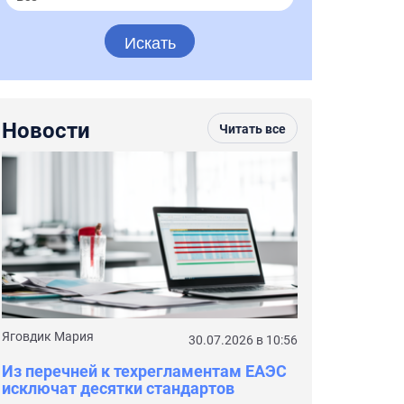
Искать
Новости
Читать все
Яговдик Мария
Потемкина Ксени
30.07.2026 в 10:56
Из перечней к техрегламентам ЕАЭС
С сентября 20
исключат десятки стандартов
требования д