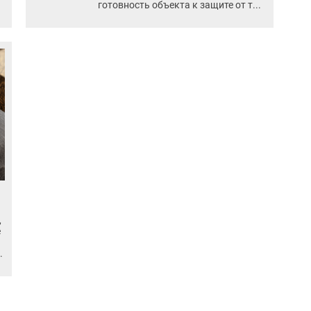
готовность объекта к защите от т...
,
ё
.