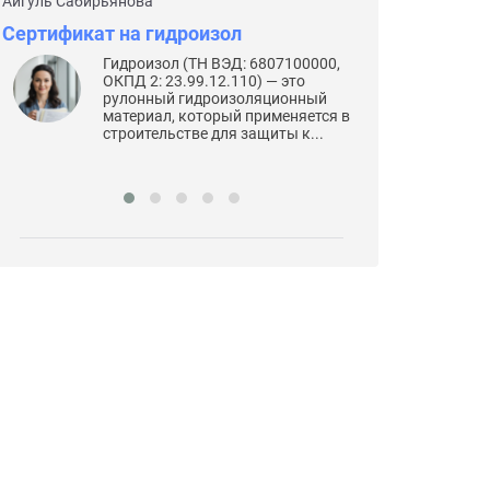
Айгуль Сабирьянова
Дарья Габова
Сертификат на гидроизол
Сертификат н
Гидроизол (ТН ВЭД: 6807100000,
Кам
ОКПД 2: 23.99.12.110) — это
ОКП
рулонный гидроизоляционный
эле
материал, который применяется в
пре
строительстве для защиты к...
изо
Конс