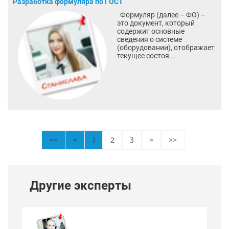
Разработка формуляра по ГОСТ
Формуляр (далее – ФО) –
это документ, который
содержит основные
сведения о системе
(оборудовании), отображает
текущее состоя...
<<
<
1
2
3
>
>>
Другие эксперты