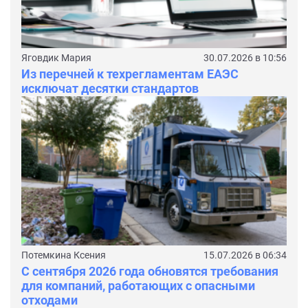
Яговдик Мария
30.07.2026 в 10:56
Из перечней к техрегламентам ЕАЭС
исключат десятки стандартов
Потемкина Ксения
15.07.2026 в 06:34
С сентября 2026 года обновятся требования
для компаний, работающих с опасными
отходами