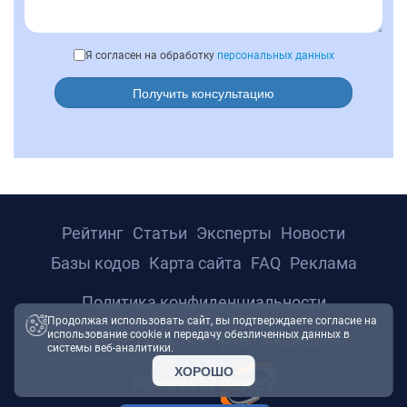
Я согласен на обработку
персональных данных
Получить консультацию
Рейтинг
Статьи
Эксперты
Новости
Базы кодов
Карта сайта
FAQ
Реклама
Политика конфиденциальности
Продолжая использовать сайт, вы подтверждаете согласие на
использование cookie и передачу обезличенных данных в
© 2026 ТРТС24. Все права защищены.
системы веб-аналитики.
ХОРОШО
Powered by