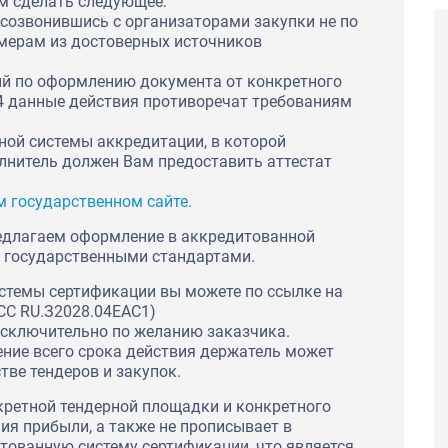
м сделать следующее:
, созвонившись с организаторами закупки не по
омерам из достоверных источников
ий по оформлению документа от конкретного
 44 данные действия противоречат требованиям
ной системы аккредитации, в которой
лнитель должен Вам предоставить аттестат
м государственном сайте.
едлагаем оформление в аккредитованной
с государственными стандартами.
стемы сертификации вы можете по ссылке на
СС RU.З2028.04ЕАС1)
сключительно по желанию заказчика.
чение всего срока действия держатель может
тве тендеров и закупок.
кретной тендерной площадки и конкретного
ия прибыли, а также не прописывает в
тованную систему сертификации, что является