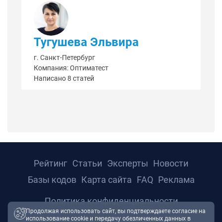
Тугушева Эльвира
г. Санкт-Петербург
Компания: Оптиматест
Написано 8 статей
Рейтинг
Статьи
Эксперты
Новости
Базы кодов
Карта сайта
FAQ
Реклама
Политика конфиденциальности
Продолжая использовать сайт, вы подтверждаете согласие на
использование cookie и передачу обезличенных данных в
© 2026 ТРТС24. Все права защищены.