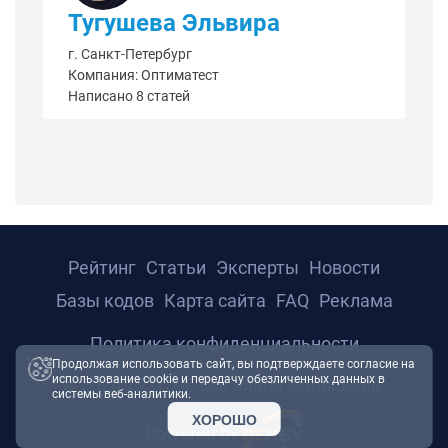
Тугушева Эльвира
г. Санкт-Петербург
Компания: Оптиматест
Написано 8 статей
Рейтинг
Статьи
Эксперты
Новости
Базы кодов
Карта сайта
FAQ
Реклама
Политика конфиденциальности
Продолжая использовать сайт, вы подтверждаете согласие на
использование cookie и передачу обезличенных данных в
© 2026 ТРТС24. Все права защищены.
системы веб-аналитики.
ХОРОШО
Powered by